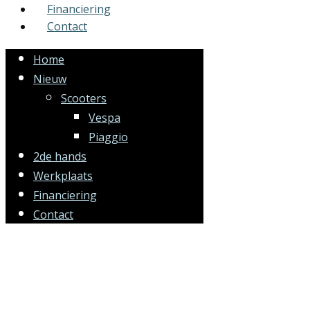
Financiering
Contact
Home
Nieuw
Scooters
Vespa
Piaggio
2de hands
Werkplaats
Financiering
Contact