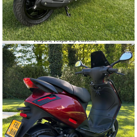
het gaat om de aanschaf van
een nieuwe of gebruikte
scooter. Momenteel hebben
we ons gespecialiseerd op
Vespa’s, Vespa-Zip Custom,
Piaggio . Ons doel is de
mooiste en beste scooter voor
één van de laagste prijzen van
het land, waarbij service op de
eerste plaats staat!!! ​Wij zijn
gevestigd in Geleen en in
Maasmechelen. Wilt u ons
bezoeken neem even contact
op met het onderstaande