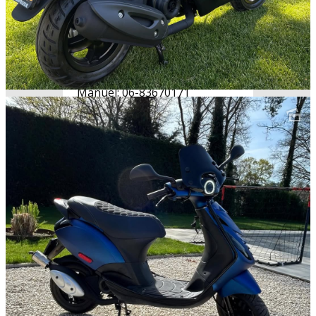
telefoonnummer nummer. We
zijn uitsluitend geopend op
afspraak.
Manuel: 06-83670171
Tom: 06-20813756